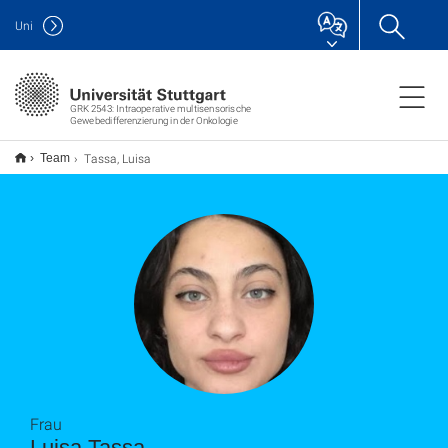
Uni
GRK 2543: Intraoperative multisensorische
Gewebedifferenzierung in der Onkologie
Tassa, Luisa
Team
Frau
Luisa Tassa