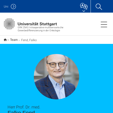
Uni
GRK 2543: Intraoperative multisensorische
Gewebedifferenzierung in der Onkologie
Fend, Falko
Team
Herr Prof. Dr. med.
Falko Fend