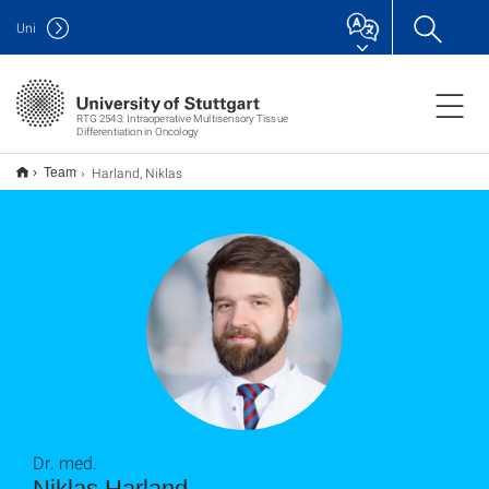
Uni
RTG 2543: Intraoperative Multisensory Tissue
Differentiation in Oncology
Harland, Niklas
Team
Dr. med.
Niklas Harland